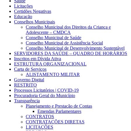
Saúde
Licitações
Certidões Negativas
Educação
Conselhos Municipais
Conselho Municipal dos Direitos da Criança e
Adolescente – CMDCA
Conselho Municipal de Saúde
Conselho Municipal de Assistência Social
Conselho Municipal de Desenvolvimento Sustentável
SERVIDORES DA SAÚDE – QUADRO DE HORÁRIOS
Inscritos em Dívida Ativa
ESTRUTURA ORGANIZACIONAL
Carta de Serviços
ALISTAMENTO MILITAR
Governo Digital
RESTRITO
Processos Licitatórios | COVID-19
Procuradoria Geral do Município
Transparência
Planejamento e Prestação de Contas
Emendas Parlamentares
CONTRATOS
CONTRATAÇÕES DIRETAS
LICITAÇÕES