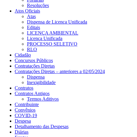
Resoluções
Atos Oficiais
Atas
Dispensa de Licença Unificada
Editais
LICENÇA AMBIENTAL
Licença Unificada
PROCESSO SELETIVO
RLO
Cidadão
Concursos Públicos
Contratações Diretas
Contratações Diretas – anteriores a 02/05/2024
Dispensa
Inexigibilidade
Contratos
Contratos Antigos
Termos Aditivos
Contribuinte
Convênios
COVID-19
Despesa
Detalhamento das Despesas
Diárias