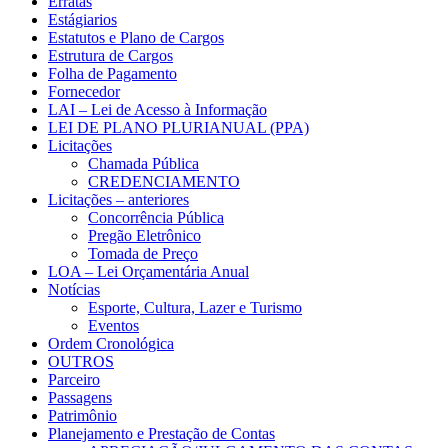
Erratas
Estágiarios
Estatutos e Plano de Cargos
Estrutura de Cargos
Folha de Pagamento
Fornecedor
LAI – Lei de Acesso à Informação
LEI DE PLANO PLURIANUAL (PPA)
Licitações
Chamada Pública
CREDENCIAMENTO
Licitações – anteriores
Concorrência Pública
Pregão Eletrônico
Tomada de Preço
LOA – Lei Orçamentária Anual
Notícias
Esporte, Cultura, Lazer e Turismo
Eventos
Ordem Cronológica
OUTROS
Parceiro
Passagens
Patrimônio
Planejamento e Prestação de Contas