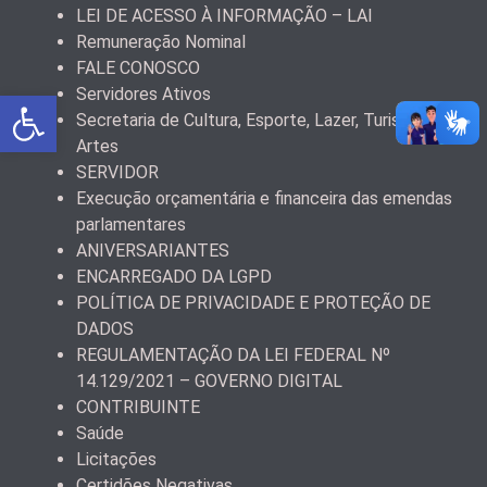
LEI DE ACESSO À INFORMAÇÃO – LAI
Remuneração Nominal
FALE CONOSCO
Servidores Ativos
Abrir a barra de ferramentas
Secretaria de Cultura, Esporte, Lazer, Turismo e
Artes
SERVIDOR
Execução orçamentária e financeira das emendas
parlamentares
ANIVERSARIANTES
ENCARREGADO DA LGPD
POLÍTICA DE PRIVACIDADE E PROTEÇÃO DE
DADOS
REGULAMENTAÇÃO DA LEI FEDERAL Nº
14.129/2021 – GOVERNO DIGITAL
CONTRIBUINTE
Saúde
Licitações
Certidões Negativas