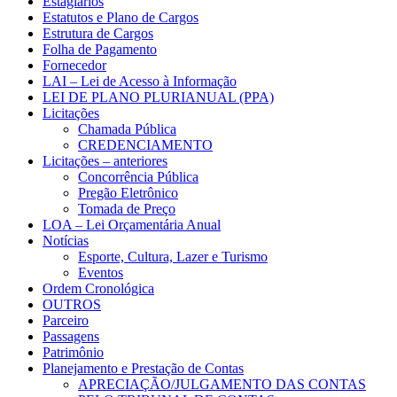
Estágiarios
Estatutos e Plano de Cargos
Estrutura de Cargos
Folha de Pagamento
Fornecedor
LAI – Lei de Acesso à Informação
LEI DE PLANO PLURIANUAL (PPA)
Licitações
Chamada Pública
CREDENCIAMENTO
Licitações – anteriores
Concorrência Pública
Pregão Eletrônico
Tomada de Preço
LOA – Lei Orçamentária Anual
Notícias
Esporte, Cultura, Lazer e Turismo
Eventos
Ordem Cronológica
OUTROS
Parceiro
Passagens
Patrimônio
Planejamento e Prestação de Contas
APRECIAÇÃO/JULGAMENTO DAS CONTAS