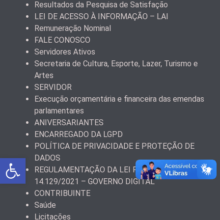
Resultados da Pesquisa de Satisfação
LEI DE ACESSO À INFORMAÇÃO – LAI
Remuneração Nominal
FALE CONOSCO
Servidores Ativos
Secretaria de Cultura, Esporte, Lazer, Turismo e
Artes
SERVIDOR
Execução orçamentária e financeira das emendas
parlamentares
ANIVERSARIANTES
ENCARREGADO DA LGPD
POLÍTICA DE PRIVACIDADE E PROTEÇÃO DE
Abrir a barra de ferramentas
DADOS
REGULAMENTAÇÃO DA LEI FEDERAL Nº
14.129/2021 – GOVERNO DIGITAL
CONTRIBUINTE
Saúde
Licitações