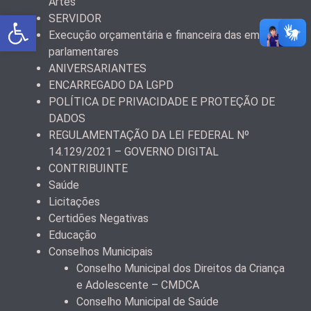
Artes
Abrir a barra de ferramentas
SERVIDOR
Execução orçamentária e financeira das emendas
parlamentares
ANIVERSARIANTES
ENCARREGADO DA LGPD
POLÍTICA DE PRIVACIDADE E PROTEÇÃO DE
DADOS
REGULAMENTAÇÃO DA LEI FEDERAL Nº
14.129/2021 – GOVERNO DIGITAL
CONTRIBUINTE
Saúde
Licitações
Certidões Negativas
Educação
Conselhos Municipais
Conselho Municipal dos Direitos da Criança
e Adolescente – CMDCA
Conselho Municipal de Saúde