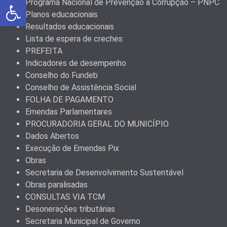
Abrir a barra de ferramentas
Programa Nacional de Prevenção à Corrupção – PNPC
Planos educacionais
Resultados educacionais
Lista de espera de creches
PREFEITA
Indicadores de desempenho
Conselho do Fundeb
Conselho de Assistência Social
FOLHA DE PAGAMENTO
Emendas Parlamentares
PROCURADORIA GERAL DO MUNICÍPIO
Dados Abertos
Execução de Emendas Pix
Obras
Secretaria de Desenvolvimento Sustentável
Obras paralisadas
CONSULTAS VIA TCM
Desonerações tributárias
Secretaria Municipal de Governo