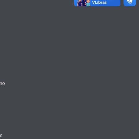
smo
as