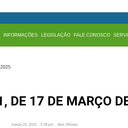
A
INFORMAÇÕES
LEGISLAÇÃO
FALE CONOSCO
SERV
 2025
91, DE 17 DE MARÇO D
março 25, 2025
,
5:28 pm
,
Atos Oficiais