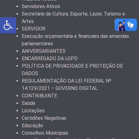
Servidores Ativos
Secretaria de Cultura, Esporte, Lazer, Turismo e
Abrir a barra de ferramentas
Artes
SERVIDOR
Execução orçamentária e financeira das emendas
parlamentares
ANIVERSARIANTES
ENCARREGADO DA LGPD
POLÍTICA DE PRIVACIDADE E PROTEÇÃO DE
DADOS
REGULAMENTAÇÃO DA LEI FEDERAL Nº
14.129/2021 – GOVERNO DIGITAL
CONTRIBUINTE
Saúde
Licitações
Certidões Negativas
Educação
Conselhos Municipais