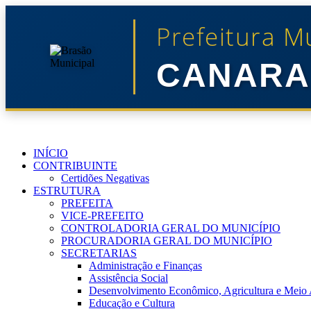
Prefeitura M
CANARA
INÍCIO
CONTRIBUINTE
Certidões Negativas
ESTRUTURA
PREFEITA
VICE-PREFEITO
CONTROLADORIA GERAL DO MUNICÍPIO
PROCURADORIA GERAL DO MUNICÍPIO
SECRETARIAS
Administração e Finanças
Assistência Social
Desenvolvimento Econômico, Agricultura e Meio
Educação e Cultura