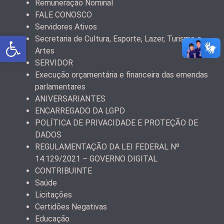
Remuneração Nominal
FALE CONOSCO
Servidores Ativos
Abrir a barra de ferramentas
Secretaria de Cultura, Esporte, Lazer, Turismo e
Artes
SERVIDOR
Execução orçamentária e financeira das emendas
parlamentares
ANIVERSARIANTES
ENCARREGADO DA LGPD
POLÍTICA DE PRIVACIDADE E PROTEÇÃO DE
DADOS
REGULAMENTAÇÃO DA LEI FEDERAL Nº
14.129/2021 – GOVERNO DIGITAL
CONTRIBUINTE
Saúde
Licitações
Certidões Negativas
Educação