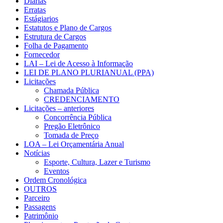
Diárias
Erratas
Estágiarios
Estatutos e Plano de Cargos
Estrutura de Cargos
Folha de Pagamento
Fornecedor
LAI – Lei de Acesso à Informação
LEI DE PLANO PLURIANUAL (PPA)
Licitações
Chamada Pública
CREDENCIAMENTO
Licitações – anteriores
Concorrência Pública
Pregão Eletrônico
Tomada de Preço
LOA – Lei Orçamentária Anual
Notícias
Esporte, Cultura, Lazer e Turismo
Eventos
Ordem Cronológica
OUTROS
Parceiro
Passagens
Patrimônio