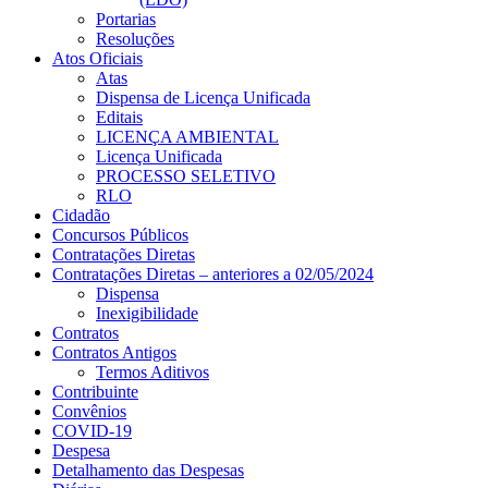
Portarias
Resoluções
Atos Oficiais
Atas
Dispensa de Licença Unificada
Editais
LICENÇA AMBIENTAL
Licença Unificada
PROCESSO SELETIVO
RLO
Cidadão
Concursos Públicos
Contratações Diretas
Contratações Diretas – anteriores a 02/05/2024
Dispensa
Inexigibilidade
Contratos
Contratos Antigos
Termos Aditivos
Contribuinte
Convênios
COVID-19
Despesa
Detalhamento das Despesas