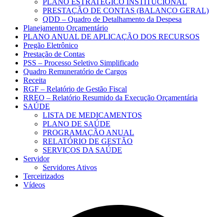
PLANO ESTRATÉGICO INSTITUCIONAL
PRESTAÇÃO DE CONTAS (BALANÇO GERAL)
QDD – Quadro de Detalhamento da Despesa
Planejamento Orçamentário
PLANO ANUAL DE APLICAÇÃO DOS RECURSOS
Pregão Eletrônico
Prestação de Contas
PSS – Processo Seletivo Simplificado
Quadro Remuneratório de Cargos
Receita
RGF – Relatório de Gestão Fiscal
RREO – Relatório Resumido da Execução Orçamentária
SAÚDE
LISTA DE MEDICAMENTOS
PLANO DE SAÚDE
PROGRAMAÇÃO ANUAL
RELATÓRIO DE GESTÃO
SERVIÇOS DA SAÚDE
Servidor
Servidores Ativos
Terceirizados
Vídeos