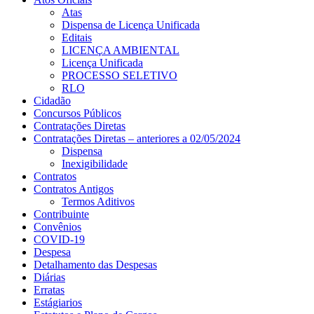
Atas
Dispensa de Licença Unificada
Editais
LICENÇA AMBIENTAL
Licença Unificada
PROCESSO SELETIVO
RLO
Cidadão
Concursos Públicos
Contratações Diretas
Contratações Diretas – anteriores a 02/05/2024
Dispensa
Inexigibilidade
Contratos
Contratos Antigos
Termos Aditivos
Contribuinte
Convênios
COVID-19
Despesa
Detalhamento das Despesas
Diárias
Erratas
Estágiarios