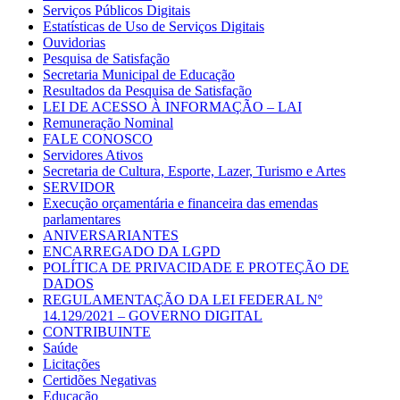
Serviços Públicos Digitais
Estatísticas de Uso de Serviços Digitais
Ouvidorias
Pesquisa de Satisfação
Secretaria Municipal de Educação
Resultados da Pesquisa de Satisfação
LEI DE ACESSO À INFORMAÇÃO – LAI
Remuneração Nominal
FALE CONOSCO
Servidores Ativos
Secretaria de Cultura, Esporte, Lazer, Turismo e Artes
SERVIDOR
Execução orçamentária e financeira das emendas
parlamentares
ANIVERSARIANTES
ENCARREGADO DA LGPD
POLÍTICA DE PRIVACIDADE E PROTEÇÃO DE
DADOS
REGULAMENTAÇÃO DA LEI FEDERAL Nº
14.129/2021 – GOVERNO DIGITAL
CONTRIBUINTE
Saúde
Licitações
Certidões Negativas
Educação