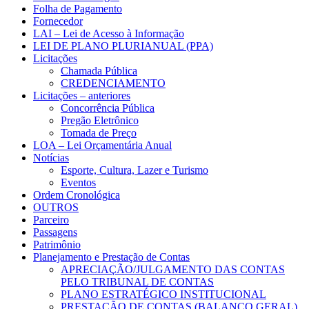
Folha de Pagamento
Fornecedor
LAI – Lei de Acesso à Informação
LEI DE PLANO PLURIANUAL (PPA)
Licitações
Chamada Pública
CREDENCIAMENTO
Licitações – anteriores
Concorrência Pública
Pregão Eletrônico
Tomada de Preço
LOA – Lei Orçamentária Anual
Notícias
Esporte, Cultura, Lazer e Turismo
Eventos
Ordem Cronológica
OUTROS
Parceiro
Passagens
Patrimônio
Planejamento e Prestação de Contas
APRECIAÇÃO/JULGAMENTO DAS CONTAS
PELO TRIBUNAL DE CONTAS
PLANO ESTRATÉGICO INSTITUCIONAL
PRESTAÇÃO DE CONTAS (BALANÇO GERAL)