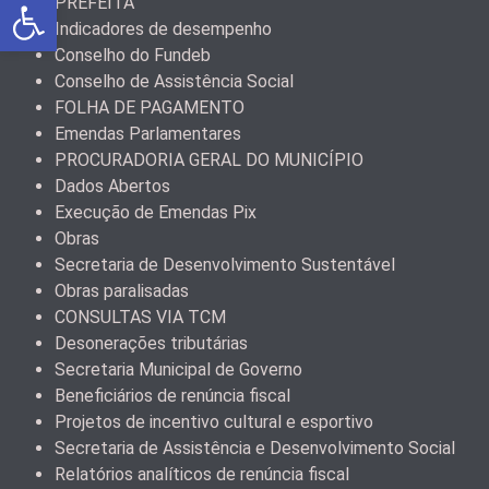
Abrir a barra de ferramentas
PREFEITA
Indicadores de desempenho
Conselho do Fundeb
Conselho de Assistência Social
FOLHA DE PAGAMENTO
Emendas Parlamentares
PROCURADORIA GERAL DO MUNICÍPIO
Dados Abertos
Execução de Emendas Pix
Obras
Secretaria de Desenvolvimento Sustentável
Obras paralisadas
CONSULTAS VIA TCM
Desonerações tributárias
Secretaria Municipal de Governo
Beneficiários de renúncia fiscal
Projetos de incentivo cultural e esportivo
Secretaria de Assistência e Desenvolvimento Social
Relatórios analíticos de renúncia fiscal