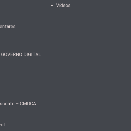
Vídeos
mentares
– GOVERNO DIGITAL
olescente – CMDCA
vel