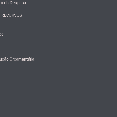
to da Despesa
S RECURSOS
do
ução Orçamentária