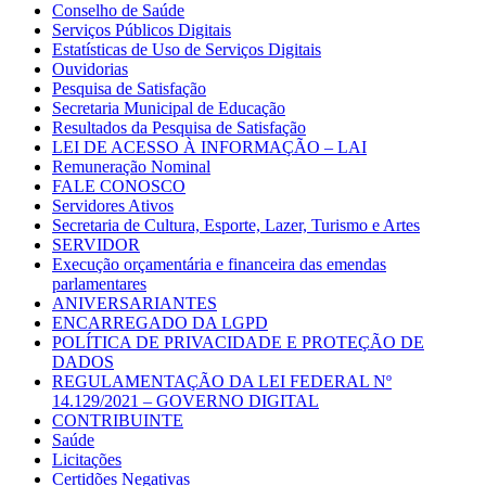
Conselho de Saúde
Serviços Públicos Digitais
Estatísticas de Uso de Serviços Digitais
Ouvidorias
Pesquisa de Satisfação
Secretaria Municipal de Educação
Resultados da Pesquisa de Satisfação
LEI DE ACESSO À INFORMAÇÃO – LAI
Remuneração Nominal
FALE CONOSCO
Servidores Ativos
Secretaria de Cultura, Esporte, Lazer, Turismo e Artes
SERVIDOR
Execução orçamentária e financeira das emendas
parlamentares
ANIVERSARIANTES
ENCARREGADO DA LGPD
POLÍTICA DE PRIVACIDADE E PROTEÇÃO DE
DADOS
REGULAMENTAÇÃO DA LEI FEDERAL Nº
14.129/2021 – GOVERNO DIGITAL
CONTRIBUINTE
Saúde
Licitações
Certidões Negativas