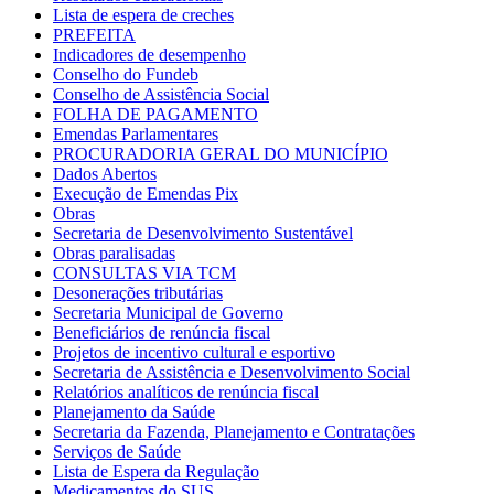
Lista de espera de creches
PREFEITA
Indicadores de desempenho
Conselho do Fundeb
Conselho de Assistência Social
FOLHA DE PAGAMENTO
Emendas Parlamentares
PROCURADORIA GERAL DO MUNICÍPIO
Dados Abertos
Execução de Emendas Pix
Obras
Secretaria de Desenvolvimento Sustentável
Obras paralisadas
CONSULTAS VIA TCM
Desonerações tributárias
Secretaria Municipal de Governo
Beneficiários de renúncia fiscal
Projetos de incentivo cultural e esportivo
Secretaria de Assistência e Desenvolvimento Social
Relatórios analíticos de renúncia fiscal
Planejamento da Saúde
Secretaria da Fazenda, Planejamento e Contratações
Serviços de Saúde
Lista de Espera da Regulação
Medicamentos do SUS