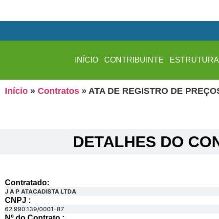
INÍCIO
CONTRIBUINTE
ESTRUTUR
Início
»
Contratos
»
ATA DE REGISTRO DE PREÇOS
DETALHES DO CON
Contratado:
J A P ATACADISTA LTDA
CNPJ :
62.990.139/0001-87
Nº do Contrato :