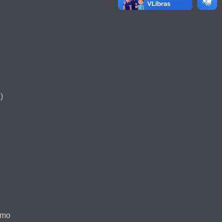
)
smo